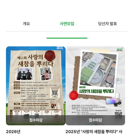
사랑의 새참을 뿌리다
개요
사연모집
당선자 발표
사회공헌활동
인재채용
접수마감
접수마감
2026년
2025년 "사랑의 새참을 뿌리다" 사