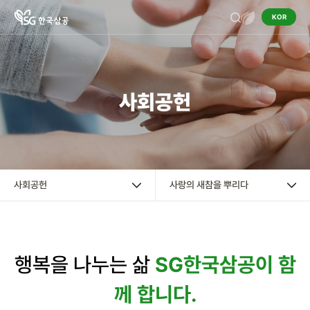
KOR
기업정보
사회공헌
작물보호제
영농정보
홍보센터
사회공헌
사랑의 새참을 뿌리다
사회공헌
행복을 나누는 삶
SG한국삼공이 함
한광호 농업상
께 합니다.
화정박물관