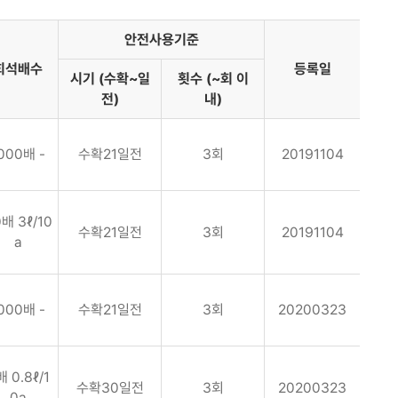
안전사용기준
희석배수
등록일
시기 (수확~일
횟수 (~회 이
전)
내)
000배 -
수확21일전
3회
20191104
배 3ℓ/10
수확21일전
3회
20191104
a
000배 -
수확21일전
3회
20200323
배 0.8ℓ/1
수확30일전
3회
20200323
0a