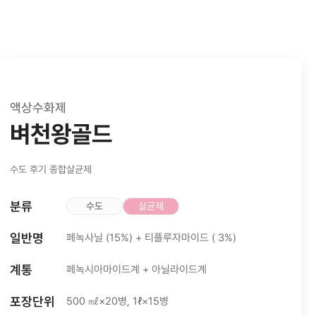
액상수화제
벼천왕골드
수도 후기 종합살균제
분류
수도
살균제
일반명
페녹사닐 (15%) + 티플루자마이드 ( 3%)
계통
페녹시아마이드계 + 아닐라이드계
포장단위
500 ㎖×20병, 1ℓ×15병