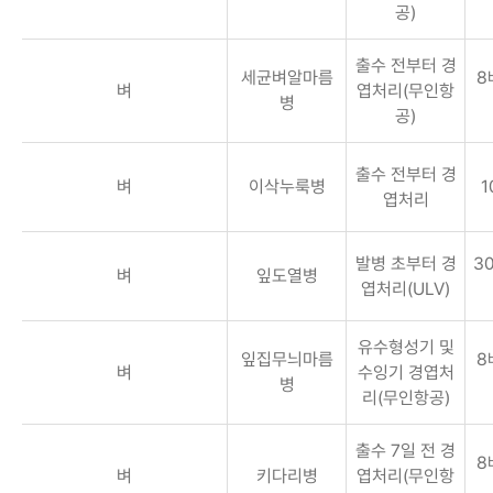
공)
출수 전부터 경
세균벼알마름
8
벼
엽처리(무인항
병
공)
출수 전부터 경
벼
이삭누룩병
1
엽처리
발병 초부터 경
30
벼
잎도열병
엽처리(ULV)
유수형성기 및
잎집무늬마름
8
벼
수잉기 경엽처
병
리(무인항공)
출수 7일 전 경
8
벼
키다리병
엽처리(무인항