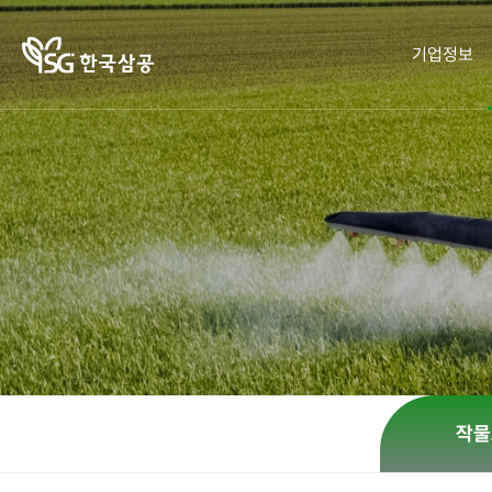
기업정보
기업정보
작물보호제
영농정보
홍보센터
사회공헌
인재채용
작물보호
인재채
책자ㆍ
한국삼
한광호
작물보
제의 이
공소개
리플렛
농업상
용
호제
기
CEO 인
카드뉴
화정박
혼용정
해
병해충
물관
사말
보 검색
스
한국
SG뉴스
회사연
사랑의
도감
구입처
잡초도
새참을
혁
검색
CEO
오시는
뿌리다
감
회사
농업 가
사회공
길
오시는
CI 규정
헌활동
이드
윤리경
CI 규
영
작물
윤리