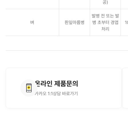
공)
발병 전 또는 발
벼
흰잎마름병
병 초부터 경엽
1
처리
온라인 제품문의
카카오 1:1상담 바로가기