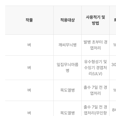
사용적기 및
작물
적용대상
방법
발병 초부터 경
벼
깨씨무늬병
1
엽처리
유수형성기 및
잎집무늬마름
30
벼
수잉기 경엽처
병
리(ULV)
출수 7일 전 경
벼
목도열병
1
엽처리
출수 7일 전 경
8
벼
목도열병
엽처리(무인항