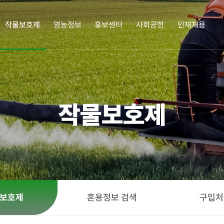
작물보호제
영농정보
홍보센터
사회공헌
인재채용
업정보
작물보호제
영농정보
홍보센터
사회공헌
인재
작물보호제
삼공소개
작물보호제
작물보호제의 이해
책자ㆍ리플렛
한광호 농업상
인재채
 인사말
혼용정보 검색
병해충도감
카드뉴스
화정박물관
연혁
구입처 검색
잡초도감
SG뉴스
사랑의 새참을 뿌리다
 길
농업 가이드
사회공헌활동
정
보호제
혼용정보 검색
구입처
경영