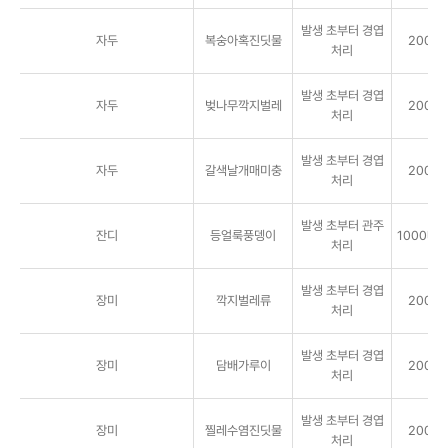
발생 초부터 경엽
자두
복숭아혹진딧물
2000배
처리
발생 초부터 경엽
자두
벚나무깍지벌레
2000배
처리
발생 초부터 경엽
자두
갈색날개매미충
2000배
처리
발생 초부터 관주
잔디
등얼룩풍뎅이
1000배 
처리
발생 초부터 경엽
장미
깍지벌레류
2000배
처리
발생 초부터 경엽
장미
담배가루이
2000배
처리
발생 초부터 경엽
장미
찔레수염진딧물
2000배
처리