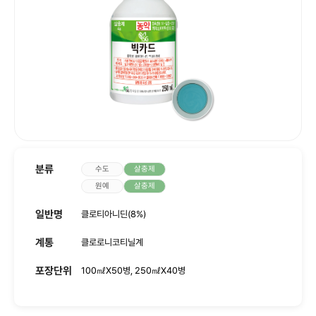
사회공헌
인재채용
분류
수도
살충제
원예
살충제
일반명
클로티아니딘(8%)
계통
클로로니코티닐계
포장단위
100㎖X50병, 250㎖X40병