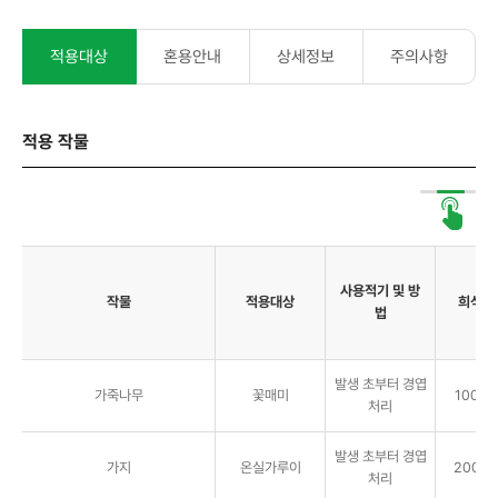
적용대상
혼용안내
상세정보
주의사항
적용 작물
사용적기 및 방
작물
적용대상
희석배
법
발생 초부터 경엽
가죽나무
꽃매미
1000배
처리
발생 초부터 경엽
가지
온실가루이
2000배
처리