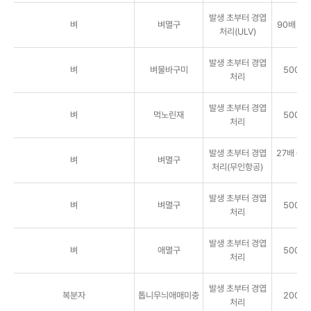
발생 초부터 경엽
벼
벼멸구
90배 3ℓ/
처리(ULV)
발생 초부터 경엽
벼
벼물바구미
5000배
처리
발생 초부터 경엽
벼
먹노린재
5000배
처리
발생 초부터 경엽
27배 0.8
벼
벼멸구
처리(무인항공)
a
발생 초부터 경엽
벼
벼멸구
5000배
처리
발생 초부터 경엽
벼
애멸구
5000배
처리
발생 초부터 경엽
복분자
톱니무늬애매미충
2000배
처리