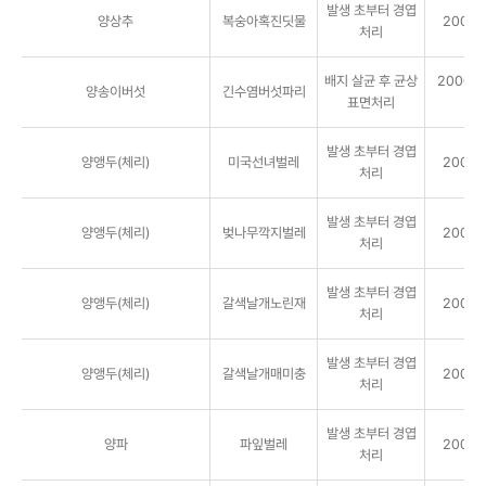
발생 초부터 경엽
양상추
복숭아혹진딧물
2000배
처리
배지 살균 후 균상
2000배 
양송이버섯
긴수염버섯파리
표면처리
㎡
발생 초부터 경엽
양앵두(체리)
미국선녀벌레
2000배
처리
발생 초부터 경엽
양앵두(체리)
벚나무깍지벌레
2000배
처리
발생 초부터 경엽
양앵두(체리)
갈색날개노린재
2000배
처리
발생 초부터 경엽
양앵두(체리)
갈색날개매미충
2000배
처리
발생 초부터 경엽
양파
파잎벌레
2000배
처리