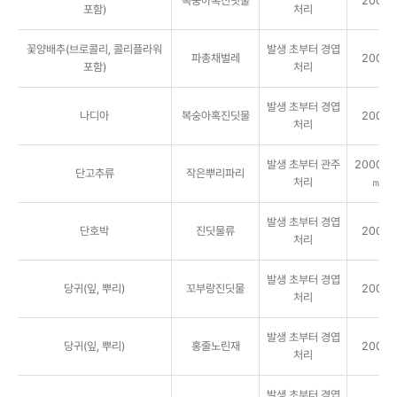
복숭아혹진딧물
2000배
포함)
처리
꽃양배추(브로콜리, 콜리플라워
발생 초부터 경엽
파총채벌레
2000배
포함)
처리
발생 초부터 경엽
나디아
복숭아혹진딧물
2000배
처리
발생 초부터 관주
2000배 
단고추류
작은뿌리파리
처리
㎖/주
발생 초부터 경엽
단호박
진딧물류
2000배
처리
발생 초부터 경엽
당귀(잎, 뿌리)
꼬부랑진딧물
2000배
처리
발생 초부터 경엽
당귀(잎, 뿌리)
홍줄노린재
2000배
처리
발생 초부터 경엽