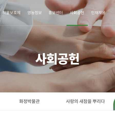
작물보호제
영농정보
홍보센터
사회공헌
인재채용
업정보
작물보호제
영농정보
홍보센터
사회공헌
인재
사회공헌
삼공소개
작물보호제
작물보호제의 이해
책자ㆍ리플렛
한광호 농업상
인재채
 인사말
혼용정보 검색
병해충도감
카드뉴스
화정박물관
연혁
구입처 검색
잡초도감
SG뉴스
사랑의 새참을 뿌리다
 길
농업 가이드
사회공헌활동
정
화정박물관
사랑의 새참을 뿌리다
경영