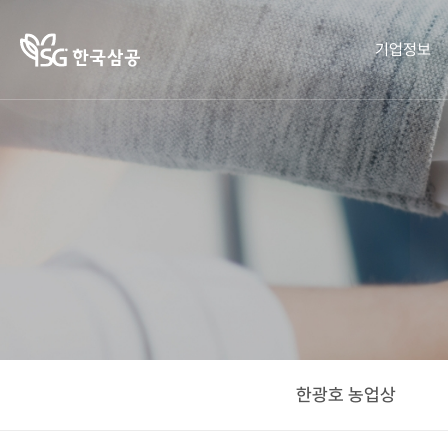
기업정보
기업정보
작물보호제
영농정보
홍보센터
사회공헌
인재채용
작물보호
인재채
책자ㆍ
한국삼
한광호
작물보
제의 이
공소개
리플렛
농업상
용
호제
기
CEO 인
카드뉴
화정박
혼용정
해
병해충
물관
사말
보 검색
스
한국
SG뉴스
회사연
사랑의
도감
구입처
잡초도
새참을
혁
검색
CEO
오시는
뿌리다
감
회사
농업 가
사회공
길
오시는
CI 규정
헌활동
이드
윤리경
CI 규
영
한광호 농업상
윤리