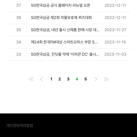
37
SG한국삼공 공식 홈페이지 리뉴얼 오픈
2023-12-11
36
SG한국삼공 제2회 작물보호제 퀴즈대회
2023-12-11
35
SG한국삼공, 내년 출시 신제품 판매·시장 대응 위한 전략회의 개최
2023-11-27
34
제24회 한국FM대상 스마트오피스 부문 SG한국삼공(주) 대상 수상
2023-11-15
33
SG한국삼공, 진딧물 약제 ‘이피콘 DC’ 출시 기념행사
2023-11-03
1
2
3
4
5
개인정보처리방침