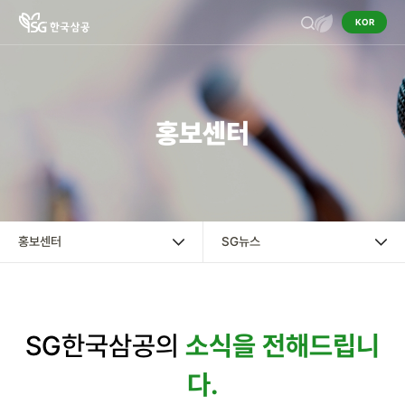
KOR
기업정보
홍보센터
작물보호제
영농정보
홍보센터
홍보센터
SG뉴스
책자ㆍ리플렛
SG한국삼공의
소식을 전해드립니
카드뉴스
다.
SG뉴스