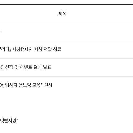
제목
트
뿌리다」 새참캠페인 새참 전달 성료
 당선작 및 이벤트 결과 발표
채용 입사자 온보딩 교육” 실시
국텃밭자랑’