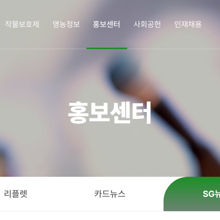
작물보호제
영농정보
홍보센터
사회공헌
인재채용
업정보
작물보호제
영농정보
홍보센터
사회공헌
인재
홍보센터
삼공소개
작물보호제
작물보호제의 이해
책자ㆍ리플렛
한광호 농업상
인재채
 인사말
혼용정보 검색
병해충도감
카드뉴스
화정박물관
연혁
구입처 검색
잡초도감
SG뉴스
사랑의 새참을 뿌리다
 길
농업 가이드
사회공헌활동
정
ㆍ리플렛
카드뉴스
SG
경영