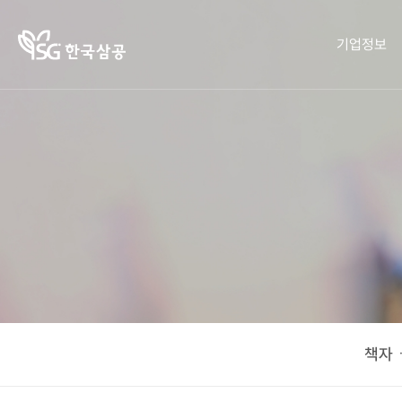
기업정보
기업정보
작물보호제
영농정보
홍보센터
사회공헌
인재채용
작물보호
인재채
책자ㆍ
한국삼
한광호
작물보
제의 이
공소개
리플렛
농업상
용
호제
기
CEO 인
카드뉴
화정박
혼용정
해
병해충
물관
사말
보 검색
스
한국
SG뉴스
회사연
사랑의
도감
구입처
잡초도
새참을
혁
검색
CEO
오시는
뿌리다
감
회사
농업 가
사회공
길
오시는
CI 규정
헌활동
이드
윤리경
CI 규
영
책자
윤리