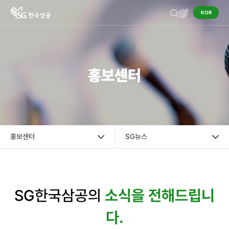
KOR
기업정보
홍보센터
작물보호제
영농정보
홍보센터
홍보센터
SG뉴스
책자ㆍ리플렛
SG한국삼공의
소식을 전해드립니
카드뉴스
다.
SG뉴스