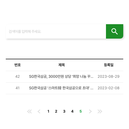
사회공헌
인재채용
번호
제목
등록일
42
SG한국삼공, 3000만원 상당 ‘희망 나눔 꾸러미’ 배포
2023-08-29
41
SG한국삼공 ’스마트韓 한국삼공으로 초대’ 행사 성료
2023-02-08
1
2
3
4
5