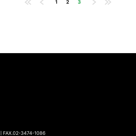
1
2
3
 FAX.02-3474-1086