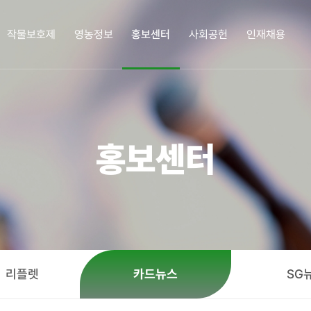
작물보호제
영농정보
홍보센터
사회공헌
인재채용
업정보
작물보호제
영농정보
홍보센터
사회공헌
인재
홍보센터
삼공소개
작물보호제
작물보호제의 이해
책자ㆍ리플렛
한광호 농업상
인재채
 인사말
혼용정보 검색
병해충도감
카드뉴스
화정박물관
연혁
구입처 검색
잡초도감
SG뉴스
사랑의 새참을 뿌리다
 길
농업 가이드
사회공헌활동
정
ㆍ리플렛
카드뉴스
SG
경영