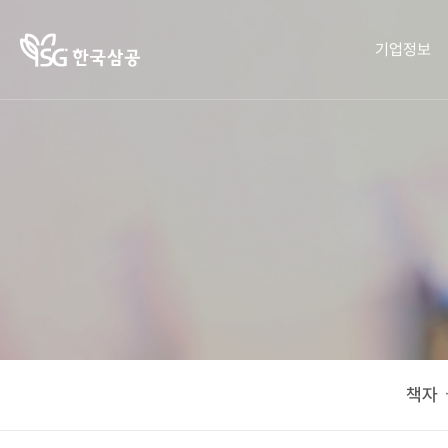
기업정보
기업정보
작물보호제
영농정보
홍보센터
사회공헌
인재채용
작물보호
인재채
책자ㆍ
한국삼
한광호
작물보
제의 이
공소개
리플렛
농업상
용
호제
기
CEO 인
카드뉴
화정박
혼용정
해
병해충
물관
사말
보 검색
스
한국
SG뉴스
회사연
사랑의
도감
구입처
잡초도
새참을
혁
검색
CEO
오시는
뿌리다
감
회사
농업 가
사회공
길
오시는
CI 규정
헌활동
이드
윤리경
CI 규
영
책자
윤리