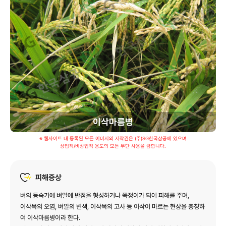
홍보센터
사회공헌
인재채용
이삭마름병
※ 웹사이트 내 등록된 모든 이미지의 저작권은 (주)SG한국삼공에 있으며
상업적/비상업적 용도의 모든 무단 사용을 금합니다.
피해증상
벼의 등숙기에 벼알에 반점을 형성하거나 쭉정이가 되어 피해를 주며,
이삭목의 오염, 벼알의 변색, 이삭목의 고사 등 이삭이 마르는 현상을 총칭하
여 이삭마름병이라 한다.