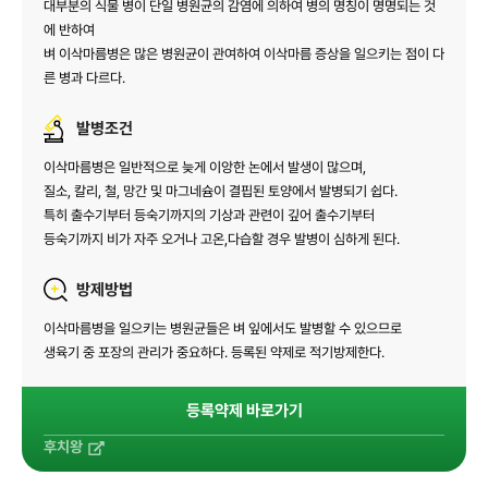
대부분의 식물 병이 단일 병원균의 감염에 의하여 병의 명칭이 명명되는 것
에 반하여
벼 이삭마름병은 많은 병원균이 관여하여 이삭마름 증상을 일으키는 점이 다
른 병과 다르다.
발병조건
이삭마름병은 일반적으로 늦게 이앙한 논에서 발생이 많으며,
질소, 칼리, 철, 망간 및 마그네슘이 결핍된 토양에서 발병되기 쉽다.
특히 출수기부터 등숙기까지의 기상과 관련이 깊어 출수기부터
등숙기까지 비가 자주 오거나 고온,다습할 경우 발병이 심하게 된다.
방제방법
이삭마름병을 일으키는 병원균들은 벼 잎에서도 발병할 수 있으므로
생육기 중 포장의 관리가 중요하다. 등록된 약제로 적기방제한다.
등록약제
바로가기
후치왕