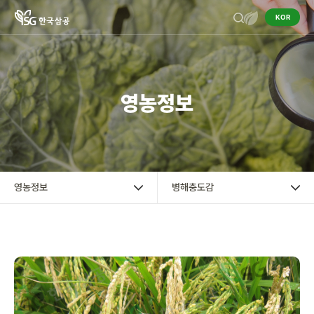
KOR
기업정보
영농정보
작물보호제
영농정보
작물보호제의 이해
영농정보
병해충도감
병해충도감
잡초도감
농업 가이드