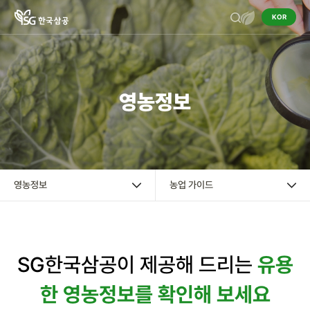
KOR
기업정보
영농정보
작물보호제
영농정보
작물보호제의 이해
영농정보
농업 가이드
병해충도감
잡초도감
SG한국삼공이 제공해 드리는
유용
한 영농정보를 확인해 보세요
농업 가이드