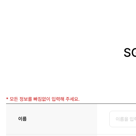
S
* 모든 정보를 빠짐없이 입력해 주세요.
이름