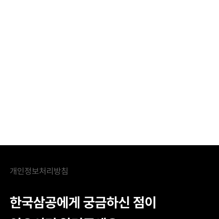
개인정보처리방침
한국삼공에게 궁금하신 점이