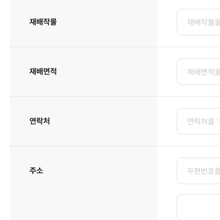
재배작물
재배면적
연락처
주소