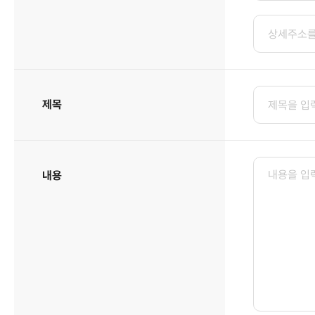
제목
내용