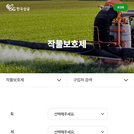
KOR
기업정보
작물보호제
작물보호제
작물보호제
혼용정보 검색
작물보호제
구입처 검색
구입처 검색
영농정보
도
홍보센터
시