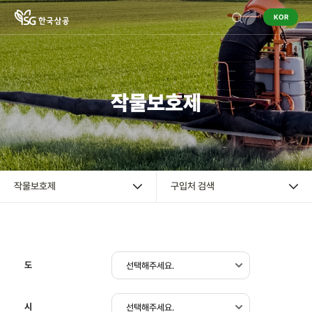
KOR
기업정보
작물보호제
작물보호제
작물보호제
혼용정보 검색
작물보호제
구입처 검색
구입처 검색
영농정보
도
홍보센터
시