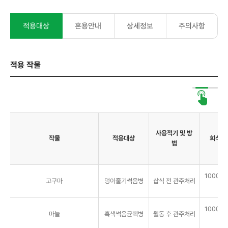
적용대상
혼용안내
상세정보
주의사항
적용 작물
사용적기 및 방
작물
적용대상
희석배
법
1000배, 
고구마
덩이줄기썩음병
삽식 전 관주처리
㎡
1000배, 
마늘
흑색썩음균핵병
월동 후 관주처리
㎡