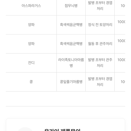
발병 초부터 경엽
아스파라거스
점무늬병
1000
처리
1000배, 
양파
흑색썩음균핵병
정식 전 토양처리
㎡
1000배, 
양파
흑색썩음균핵병
월동 후 관주처리
㎡
라이족토니아마름
발병 초부터 관주
1000배, 
잔디
병
처리
㎡
발병 초부터 경엽
콩
콩잎줄기마름병
1000
처리