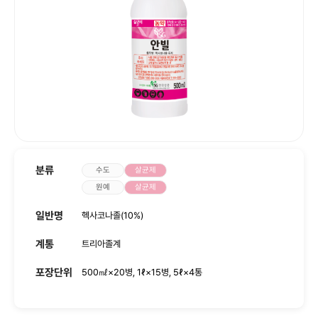
사회공헌
인재채용
분류
수도
살균제
원예
살균제
일반명
헥사코나졸(10%)
계통
트리아졸계
포장단위
500㎖×20병, 1ℓ×15병, 5ℓ×4통