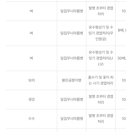
발병 초부터 경엽
벼
잎집무늬마름병
1000
처리
유수형성기 및 수
8배, 0.8
벼
잎집무늬마름병
잉기 경엽처리(무
a
인항공)
유수형성기 및 수
벼
잎집무늬마름병
잉기 경엽처리(U
30배, 3ℓ
LV)
출수기 및 꽃이 피
보리
붉은곰팡이병
1000
는 시기 경엽처리
발병 초부터 경엽
생강
잎집무늬마름병
1000
처리
발병 초부터 경엽
수수
잎집무늬마름병
1000
처리