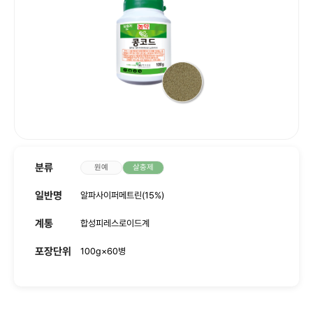
사회공헌
인재채용
분류
원예
살충제
일반명
알파사이퍼메트린(15%)
계통
합성피레스로이드계
포장단위
100g×60병