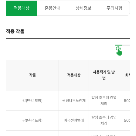
적용대상
혼용안내
상세정보
주의사항
적용 작물
사용적기 및 방
작물
적용대상
희석배
법
발생 초부터 경엽
감(단감 포함)
썩덩나무노린재
5000배
처리
발생 초부터 경엽
감(단감 포함)
미국선녀벌레
5000배
처리