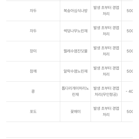
발생 초부터 경엽
자두
복숭아심식나방
5000배
처리
발생 초부터 경엽
자두
썩덩나무노린재
5000배
처리
발생 초부터 경엽
장미
찔레수염진딧물
5000배
처리
발생 초부터 경엽
참깨
알락수염노린재
5000배
처리
톱다리개미허리노
발생 초부터 경엽
콩
- 40g/
린재
처리(무인항공)
발생 초부터 경엽
포도
꽃매미
5000배
처리