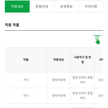
적용대상
혼용안내
상세정보
주의사항
적용 작물
사용적기 및 방
작물
적용대상
희석배
법
발생 초부터 경엽
가지
점박이응애
2000배
처리
발생 초부터 경엽
가지
점박이응애
2000배
처리