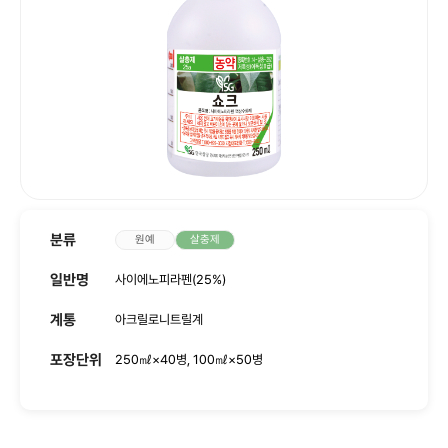
사회공헌
인재채용
분류
원예
살충제
일반명
사이에노피라펜(25%)
계통
아크릴로니트릴계
포장단위
250㎖×40병, 100㎖×50병