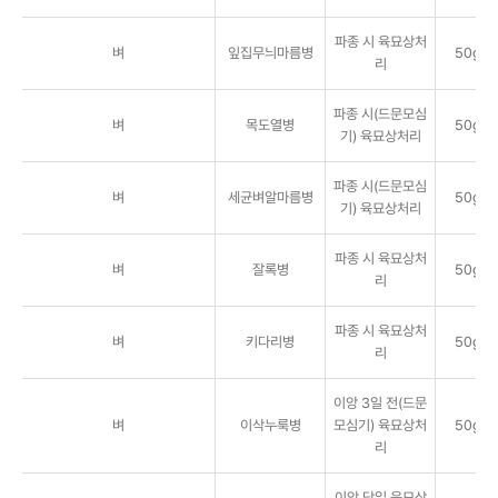
파종 시 육묘상처
벼
잎집무늬마름병
50g/
리
파종 시(드문모심
벼
목도열병
50g/
기) 육묘상처리
파종 시(드문모심
벼
세균벼알마름병
50g/
기) 육묘상처리
파종 시 육묘상처
벼
잘록병
50g/
리
파종 시 육묘상처
벼
키다리병
50g/
리
이앙 3일 전(드문
벼
이삭누룩병
모심기) 육묘상처
50g/
리
이앙 당일 육묘상