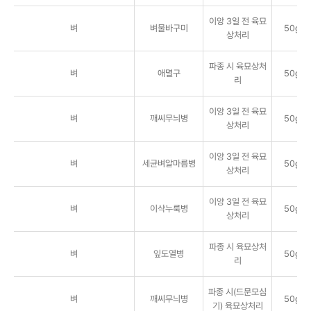
이앙 3일 전 육묘
벼
벼물바구미
50g/
상처리
파종 시 육묘상처
벼
애멸구
50g/
리
이앙 3일 전 육묘
벼
깨씨무늬병
50g/
상처리
이앙 3일 전 육묘
벼
세균벼알마름병
50g/
상처리
이앙 3일 전 육묘
벼
이삭누룩병
50g/
상처리
파종 시 육묘상처
벼
잎도열병
50g/
리
파종 시(드문모심
벼
깨씨무늬병
50g/
기) 육묘상처리