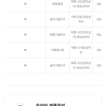
파종 시(드문모심
벼
벼잎벌레
50g/
기) 육묘상처리
이앙 당일 육묘상
벼
숲아기깔다구
50g/
처리
파종 시(드문모심
벼
벼줄기굴파리
50g/
기) 육묘상처리
파종 시 육묘상처
벼
이화명나방
50g/
리
파종 시(드문모심
벼
숲아기깔다구
50g/
기) 육묘상처리
온라인 제품문의