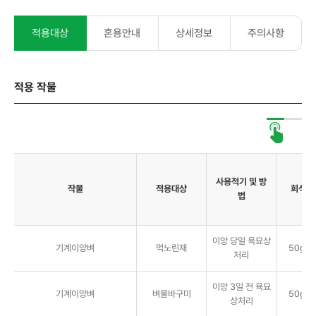
적용대상
혼용안내
상세정보
주의사항
적용 작물
사용적기 및 방
작물
적용대상
희석배
법
이앙 당일 육묘상
기계이앙벼
먹노린재
50g/
처리
이앙 3일 전 육묘
기계이앙벼
벼물바구미
50g/
상처리