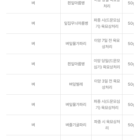
벼
흰잎마름병
50g/
처리
파종 시(드문모심
벼
잎집무늬마름병
50g/
기) 육묘상처리
이앙 7일 전 육묘
벼
벼잎물가파리
50g/
상처리
이앙 당일(드문모
벼
흰잎마름병
50g/
심기) 육묘상처리
이앙 3일 전 육묘
벼
벼잎벌레
50g/
상처리
파종 시(드문모심
벼
벼잎물가파리
50g/
기) 육묘상처리
파종 시 육묘상처
벼
벼줄기굴파리
50g/
리