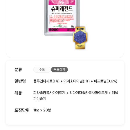
사회공헌
인재채용
분류
수도
육묘상자
일반명
플루인다피르(1%) + 아이소티아닐(1%) + 피프로닐(0.6%)
계통
피라졸카복사마이드계 + 티다이다졸카복사마이드계 + 폐닐
피라졸계
포장단위
1kg x 20봉