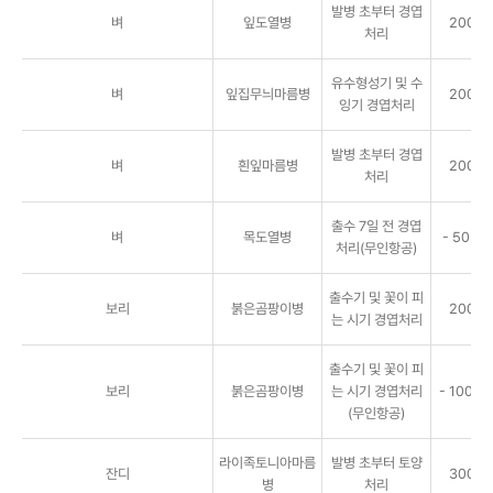
발병 초부터 경엽
벼
잎도열병
2000배
처리
유수형성기 및 수
벼
잎집무늬마름병
2000배
잉기 경엽처리
발병 초부터 경엽
벼
흰잎마름병
2000배
처리
출수 7일 전 경엽
벼
목도열병
- 50㎖/
처리(무인항공)
출수기 및 꽃이 피
보리
붉은곰팡이병
2000배
는 시기 경엽처리
출수기 및 꽃이 피
보리
붉은곰팡이병
는 시기 경엽처리
- 100㎖/
(무인항공)
라이족토니아마름
발병 초부터 토양
잔디
3000배
병
처리