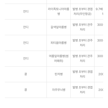
라이족토니아마름
발병 초부터 경엽
9.7배 3
잔디
병
처리(무인항공)
10a
발병 초부터 관주
3000배 
잔디
갈색잎마름병
처리
㎡
발병 초부터 관주
3000배 
잔디
피티움마름병
처리
㎡
여름잎마름병(썸
발병 초부터 관주
3000배 
잔디
머패취)
처리
㎡
발병 초부터 경엽
콩
탄저병
2000배
처리
발병 초부터 경엽
콩
자주무늬병
2000배
처리