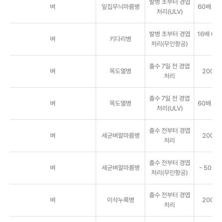
발병 초부터 경엽
벼
잎집무늬마름병
60배 3ℓ/
처리(ULV)
발병 초부터 경엽
16배 0.8
벼
키다리병
처리(무인항공)
a
출수 7일 전 경엽
벼
목도열병
2000배
처리
출수 7일 전 경엽
벼
목도열병
60배 3ℓ/
처리(ULV)
출수 전부터 경엽
벼
세균벼알마름병
2000배
처리
출수 전부터 경엽
벼
세균벼알마름병
- 50㎖/
처리(무인항공)
출수 전부터 경엽
벼
이삭누룩병
2000배
처리