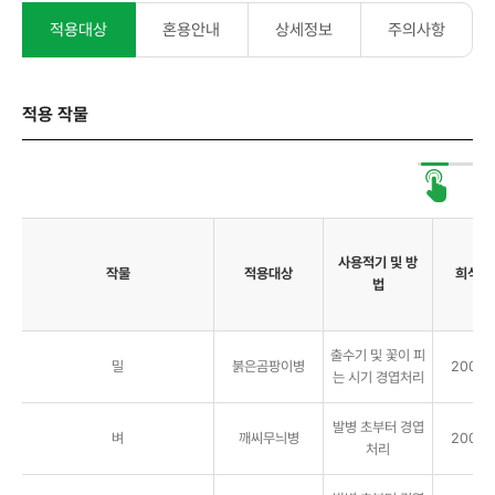
적용대상
혼용안내
상세정보
주의사항
적용 작물
사용적기 및 방
작물
적용대상
희석배
법
출수기 및 꽃이 피
밀
붉은곰팡이병
2000배
는 시기 경엽처리
발병 초부터 경엽
벼
깨씨무늬병
2000배
처리