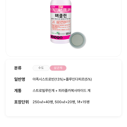
사회공헌
인재채용
분류
수도
살균제
일반명
아족시스트로빈(13%)+플루인다피르(5%)
계통
스트로빌루린계 + 피라졸카복사마이드 계
포장단위
250㎖×40병, 500㎖×20병, 1ℓ×15병