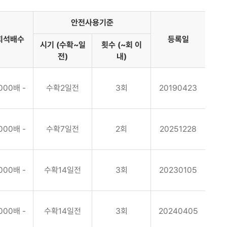
안전사용기준
희석배수
등록일
시기 (수확~일
횟수 (~회 이
전)
내)
000배 -
수확2일전
3회
20190423
000배 -
수확7일전
2회
20251228
000배 -
수확14일전
3회
20230105
000배 -
수확14일전
3회
20240405