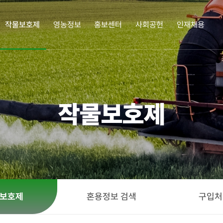
작물보호제
영농정보
홍보센터
사회공헌
인재채용
업정보
작물보호제
영농정보
홍보센터
사회공헌
인재
작물보호제
삼공소개
작물보호제
작물보호제의 이해
책자ㆍ리플렛
한광호 농업상
인재채
 인사말
혼용정보 검색
병해충도감
카드뉴스
화정박물관
연혁
구입처 검색
잡초도감
SG뉴스
사랑의 새참을 뿌리다
 길
농업 가이드
사회공헌활동
정
보호제
혼용정보 검색
구입처
경영