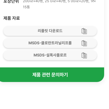
포장단위
200㎖×40병, 25 0㎖×40병, 5 00㎖×20병, 1ℓ×
15통
제품 자료
리플릿 다운로드
MSDS-클로란트라닐리프롤
MSDS-설폭사플로르
제품 관련 문의하기