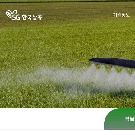
기업정보
기업정보
작물보호제
영농정보
홍보센터
사회공헌
인재채용
작물보호
인재채
책자ㆍ
한국삼
한광호
작물보
제의 이
공소개
리플렛
농업상
용
호제
기
CEO 인
카드뉴
화정박
혼용정
해
병해충
물관
사말
보 검색
스
한국
SG뉴스
회사연
사랑의
도감
구입처
잡초도
새참을
혁
검색
CEO
오시는
뿌리다
감
회사
농업 가
사회공
길
오시는
CI 규정
헌활동
이드
윤리경
CI 규
영
작물
윤리