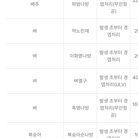
32
배추
파밤나방
엽처리(무인항
공)
발생 초부터 경
벼
먹노린재
2
엽처리
발생 초부터 경
벼
이화명나방
2
엽처리
발생 초부터 경
40
벼
벼멸구
엽처리(ULV)
발생 초부터 경
16
벼
혹명나방
엽처리(무인항
공)
발생 초부터 경
복숭아
복숭아순나방
1