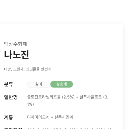
액상수화제
나노진
나방, 노린재, 진딧물을 한번에
분류
원예
살충제
일반명
클로란트라닐리프롤 (2.5%) + 설폭사플로르 (3.
1%)
계통
디아마이드계 + 설폭시민계