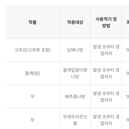
사용적기 및
작물
적용대상
방법
발생 초부터 경
고추(단고추류 포함)
담배나방
1
엽처리
들깨잎말이명
발생 초부터 경
들깨(잎)
1
나방
엽처리
발생 초부터 경
무
배추좀나방
1
엽처리
무테두리진딧
발생 초부터 경
무
1
물
엽처리