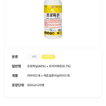
사회공헌
인재채용
분류
수도
제초제
일반명
프로파닐(40%) + 트리아파몬(0.7%)
계통
아마이드계 + 케토설폰아닐라이드계
포장단위
500㎖×20병