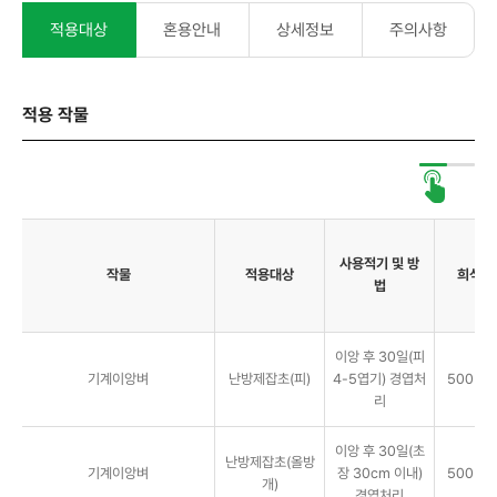
적용대상
혼용안내
상세정보
주의사항
적용 작물
사용적기 및 방
작물
적용대상
희석배
법
이앙 후 30일(피
기계이앙벼
난방제잡초(피)
4-5엽기) 경엽처
500㎖/
리
이앙 후 30일(초
난방제잡초(올방
기계이앙벼
장 30cm 이내)
500㎖/
개)
경엽처리