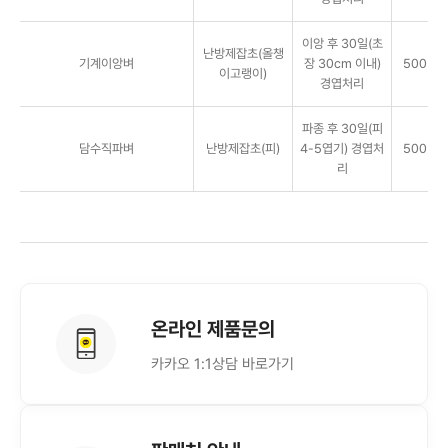
이앙 후 30일(초
난방제잡초(올챙
기계이앙벼
장 30cm 이내)
500㎖/
이고랭이)
경엽처리
파종 후 30일(피
담수직파벼
난방제잡초(피)
4-5엽기) 경엽처
500㎖/
리
온라인 제품문의
카카오 1:1상담 바로가기