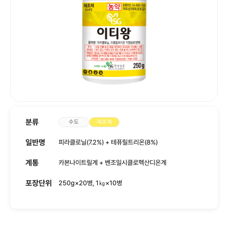
사회공헌
인재채용
분류
수도
제초제
일반명
피라클로닐(7.2%) + 테퓨릴트리온(8%)
계통
카본나이트릴계 + 벤조일시클로헥산디온계
포장단위
250g×20병, 1㎏×10병