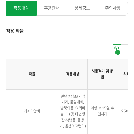
적용대상
혼용안내
상세정보
주의사항
적용 작물
사용적기 및 방
작물
적용대상
희석배
법
일년생잡초(가막
사리, 물달개비,
밭뚝외풀, 여뀌바
이앙 후 15일 수
기계이앙벼
250g/1
늘, 피) 및 다년생
면처리
잡초(벗풀, 올방
개, 올챙이고랭이)